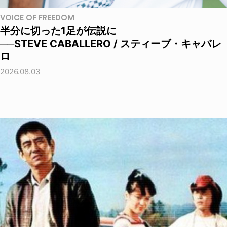
VOICE OF FREEDOM
半分に切った1足が伝説に
──STEVE CABALLERO / スティーブ・キャバレ
ロ
2026.08.03