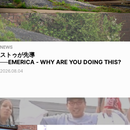
NEWS
ストゥが先導
──EMERICA - WHY ARE YOU DOING THIS?
2026.08.04