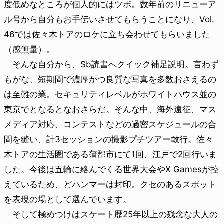
度低めなところが個人的にはツボ。数年前のリニューア
ル号から自分もお手伝いさせてもらうことになり、Vol.
46では佐々木トアのロケに立ち会わせてもらいました
（感無量）。
そんな自分から、Sb読書へクイック補足説明。言わず
もがな、短期間で濃厚かつ良質な写真を多数おさえるの
は至難の業。セキュリティレベルがホワイトハウス並の
東京でとなるとなおさらだ。そんな中、海外遠征、マス
メディア対応、コンテストなどの過密スケジュールの合
間を縫い、計3セッションの撮影プチツアー敢行。佐々
木トアの生活圏である蒲郡市にて1回、江戸で2回行いま
した。今後は五輪に絡んでくる世界大会やX Gamesが控
えているため、どハンマーは封印。クセのあるスポット
を表現の場として選んでいます。
そして極めつけはスケート歴25年以上の残念な大人の