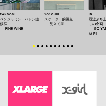
RANDOM
YO! CHUI
ID
ベンジャミン・バトン症
スケーター的視点
最近ぶち
候群
──見立て屋
この企画
──FINE WINE
──GO YA
縣 剛