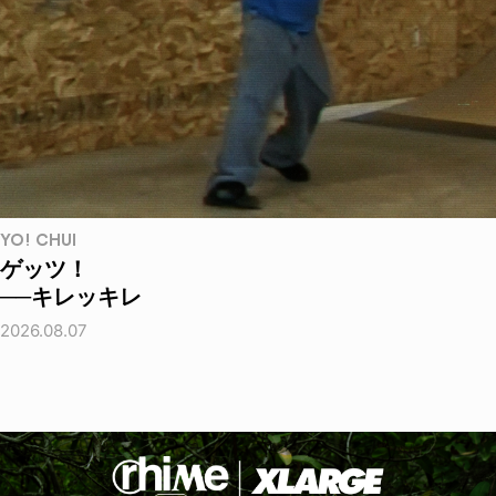
YO! CHUI
ゲッツ！
──キレッキレ
2026.08.07