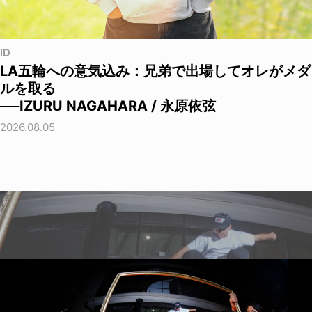
ID
LA五輪への意気込み：兄弟で出場してオレがメダ
ルを取る
──IZURU NAGAHARA / 永原依弦
2026.08.05