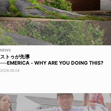
NEWS
ストゥが先導
──EMERICA - WHY ARE YOU DOING THIS?
2026.08.04