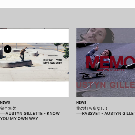
NEWS
NEWS
完全無欠
非の打ち所なし！
──AUSTYN GILLETTE - KNOW
──RASSVET - AUSTYN GILLE
YOU MY OWN WAY