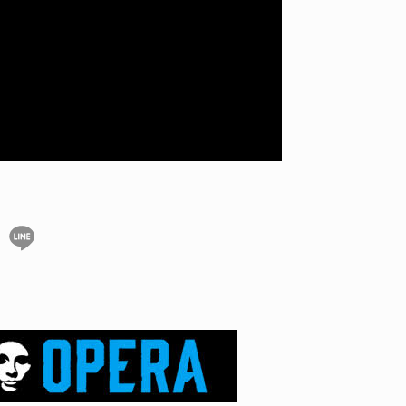
ID
VOICE
IZURU NAGAHARA / 永原依弦
TONY
2026.08.05
2026.08