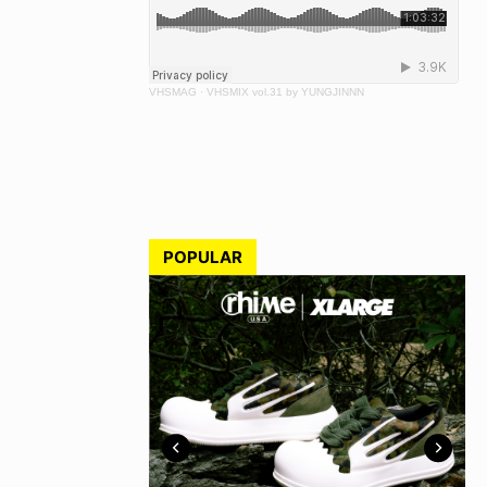
VHSMAG
·
VHSMIX vol.31 by YUNGJINNN
POPULAR