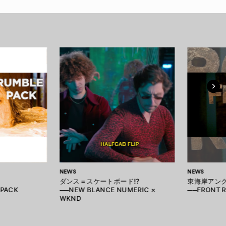
NEWS
NEWS
ダンス＝スケートボード!?
東海岸アン
 PACK
──NEW BLANCE NUMERIC ×
──FRONT 
WKND