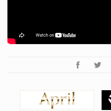
ICE OF FREEDOM
VOICE OF FREEDOM
NY ALVA (ENGLISH)
AKIRA OZAWA / 尾澤 彰
6.08.07
2021.09.02