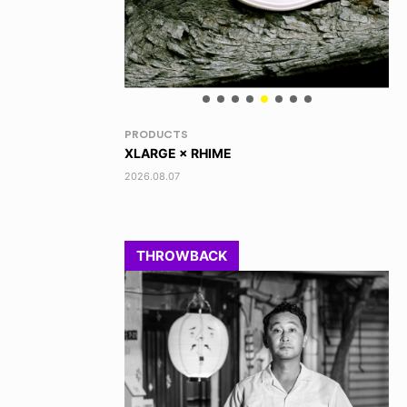
RANDOM
VO
DINOSAUR JR.
TO
2026.08.06
202
THROWBACK