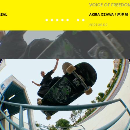
VOICE OF FREEDOM
AKIRA OZAWA / 尾澤 彰
2021.09.02