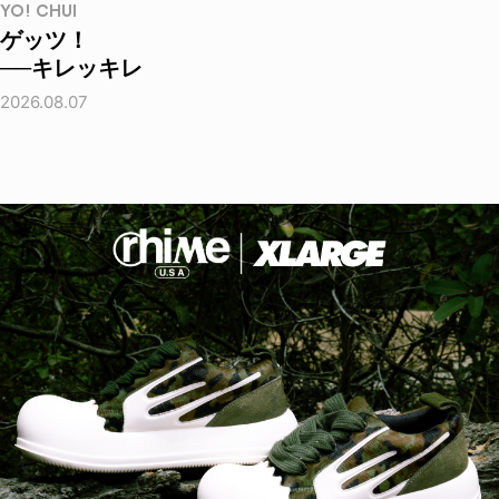
YO! CHUI
ゲッツ！
──キレッキレ
2026.08.07