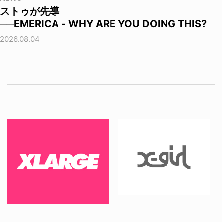
ストゥが先導
──EMERICA - WHY ARE YOU DOING THIS?
2026.08.04