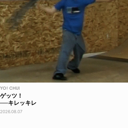
YO! CHUI
ゲッツ！
──キレッキレ
2026.08.07