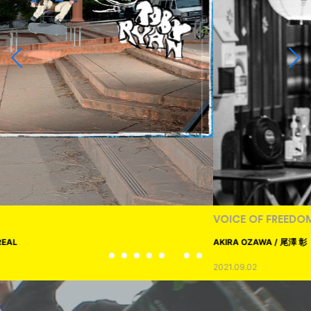
VOICE OF FREEDOM
AKIRA OZAWA / 尾澤 彰
2021.09.02