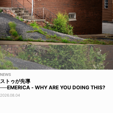
NEWS
ストゥが先導
──EMERICA - WHY ARE YOU DOING THIS?
2026.08.04