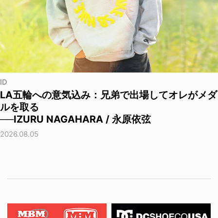
ID
LA五輪への意気込み：兄弟で出場してオレがメダ
ルを取る
──IZURU NAGAHARA / 永原依弦
2026.08.05