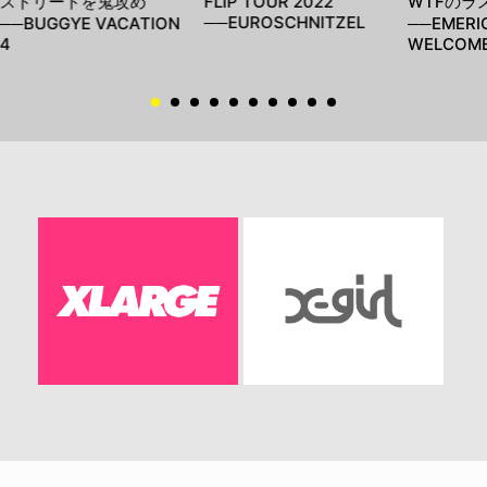
ストリートを鬼攻め
FLIP TOUR 2022
WTFのラス
──EUROSCHNITZEL
──BUGGYE VACATION
──EMERI
4
WELCOME