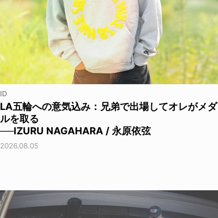
ID
LA五輪への意気込み：兄弟で出場してオレがメダ
ルを取る
──IZURU NAGAHARA / 永原依弦
2026.08.05