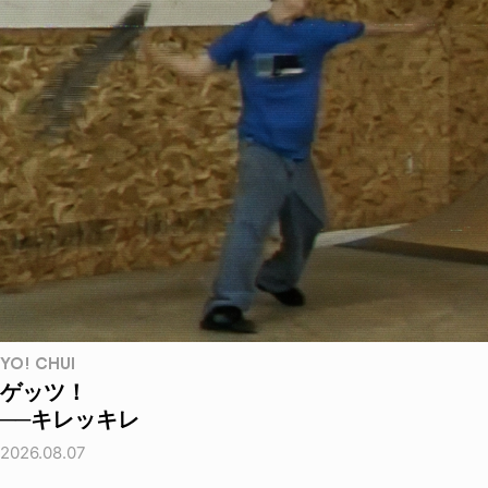
YO! CHUI
ゲッツ！
──キレッキレ
2026.08.07