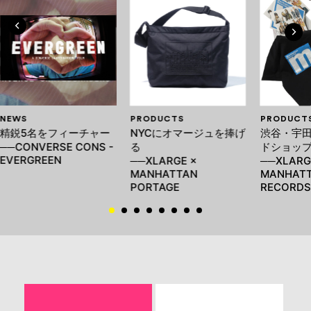
NEWS
PRODUCTS
PRODUCT
精鋭5名をフィーチャー
NYCにオマージュを捧げ
渋谷・宇
──CONVERSE CONS -
る
ドショッ
EVERGREEN
──XLARGE ×
──XLARG
MANHATTAN
MANHAT
PORTAGE
RECORDS