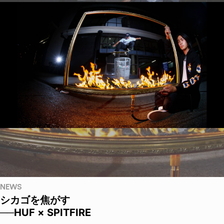
NEWS
シカゴを焦がす
──HUF × SPITFIRE