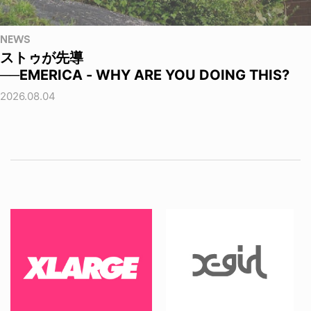
NEWS
ストゥが先導
──EMERICA - WHY ARE YOU DOING THIS?
2026.08.04