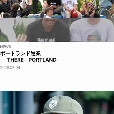
NEWS
ポートランド巡業
──THERE - PORTLAND
2026.08.04