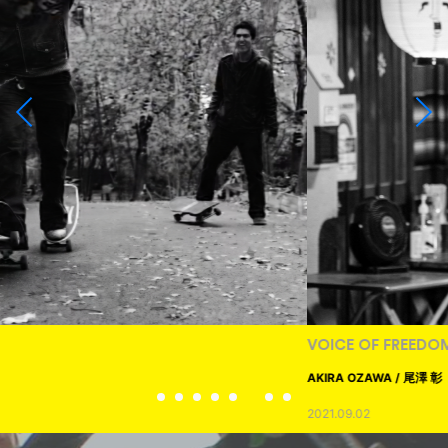
VOICE OF FREEDOM
AKIRA OZAWA / 尾澤 彰
2021.09.02