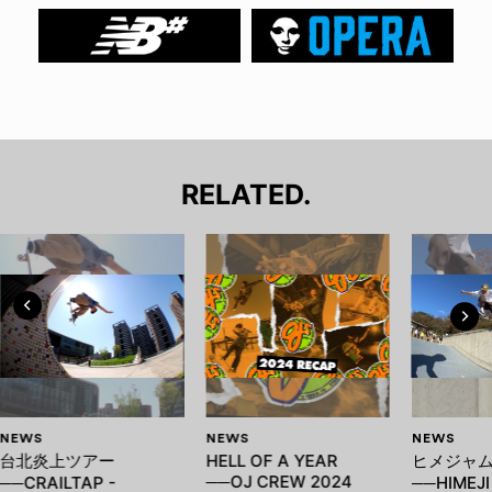
RELATED.
NEWS
NEWS
NEWS
台北炎上ツアー
HELL OF A YEAR
ヒメジャ
──OJ CREW 2024
──CRAILTAP -
──HIMEJI