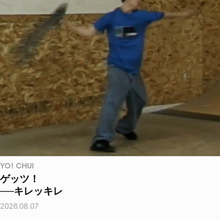
YO! CHUI
ゲッツ！
──キレッキレ
2026.08.07