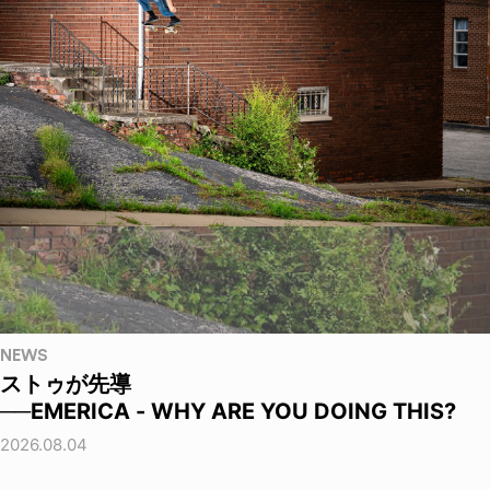
NEWS
ストゥが先導
──EMERICA - WHY ARE YOU DOING THIS?
2026.08.04