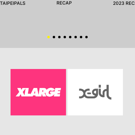
RECAP
TAIPEIPALS
2023 RE