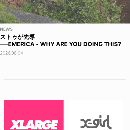
NEWS
ストゥが先導
──EMERICA - WHY ARE YOU DOING THIS?
2026.08.04