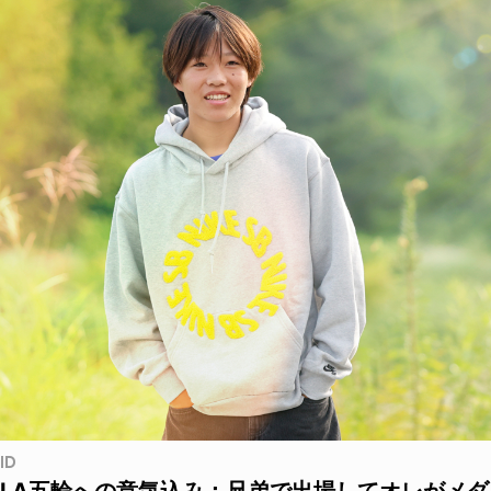
ID
LA五輪への意気込み：兄弟で出場してオレがメダ