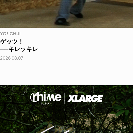
YO! CHUI
ゲッツ！
──キレッキレ
2026.08.07