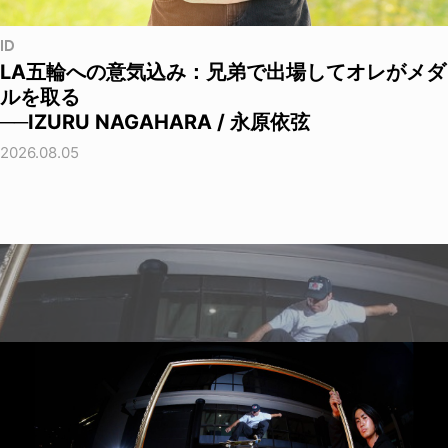
ID
LA五輪への意気込み：兄弟で出場してオレがメダ
ルを取る
──IZURU NAGAHARA / 永原依弦
2026.08.05