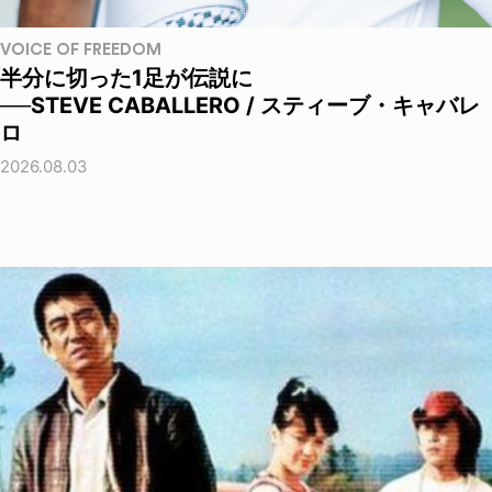
VOICE OF FREEDOM
半分に切った1足が伝説に
──STEVE CABALLERO / スティーブ・キャバレ
ロ
2026.08.03