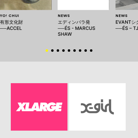
YO! CHUI
NEWS
NEWS
有形文化財
エディンバラ発
EVANT
──ACCEL
──ÉS - MARCUS
──ÉS – T
SHAW