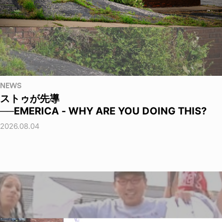
NEWS
ストゥが先導
──EMERICA - WHY ARE YOU DOING THIS?
2026.08.04