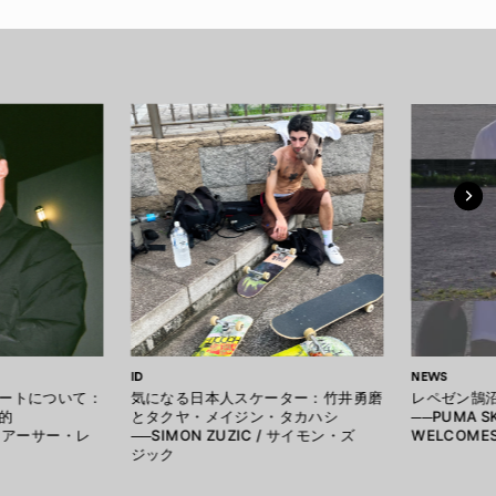
ID
NEWS
ートについて：
気になる日本人スケーター：竹井勇磨
レペゼン鵠
的
とタクヤ・メイジン・タカハシ
──PUMA S
 / アーサー・レ
──SIMON ZUZIC / サイモン・ズ
WELCOMES
ジック