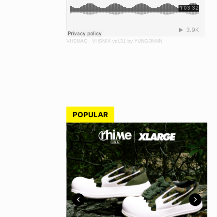
VHSMAG
·
VHSMIX vol.31 by YUNGJINNN
POPULAR