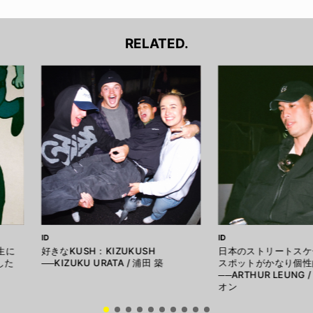
RELATED.
ID
ID
生に
好きなKUSH：KIZUKUSH
日本のストリートスケ
した
──KIZUKU URATA / 浦田 築
スポットがかなり個性
──ARTHUR LEUNG
オン