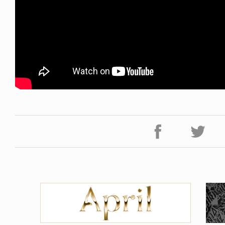
ICE OF FREEDOM
RANDOM
IRA OZAWA / 尾澤 彰
DINOSAUR JR.
2026.08.06
1.09.02