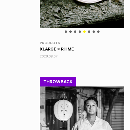
NEWS
VO
TOBY RYAN - PRO FOR REAL
AK
2026.08.08
202
THROWBACK