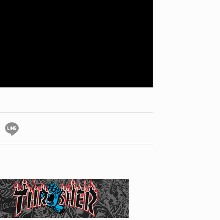
ID
VOICE
IZURU NAGAHARA / 永原依弦
TONY
2026.08.05
2026.08