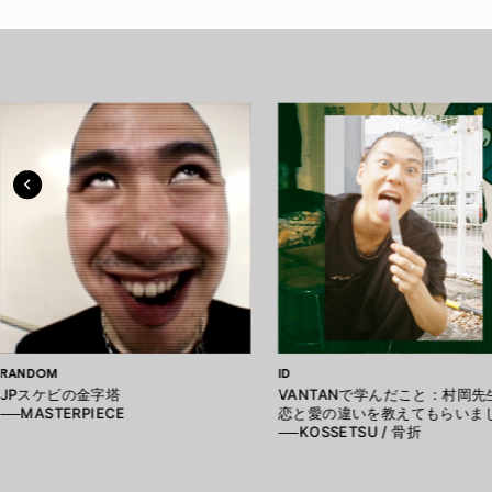
RANDOM
ID
JPスケビの金字塔
VANTANで学んだこと：村岡先
──MASTERPIECE
恋と愛の違いを教えてもらいま
──KOSSETSU / 骨折