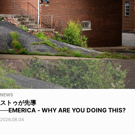
NEWS
ストゥが先導
──EMERICA - WHY ARE YOU DOING THIS?
2026.08.04