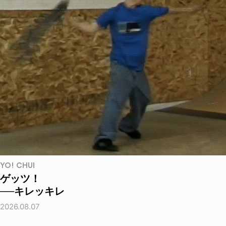
YO! CHUI
ゲッツ！
──キレッキレ
2026.08.07