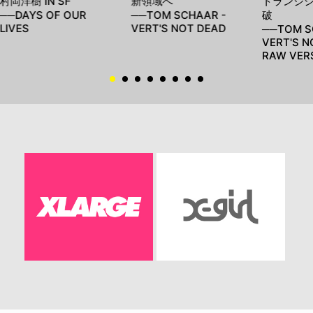
村岡洋樹 IN SF
新領域へ
トランジ
──DAYS OF OUR
──TOM SCHAAR -
破
LIVES
VERT'S NOT DEAD
──TOM S
VERT'S N
RAW VER