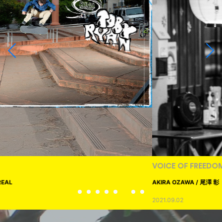
VOICE OF FREEDOM
AKIRA OZAWA / 尾澤 彰
2021.09.02