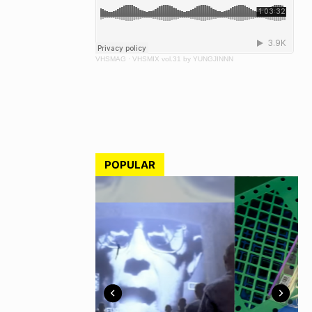
VHSMAG
·
VHSMIX vol.31 by YUNGJINNN
POPULAR