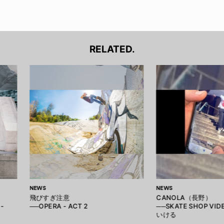
RELATED.
NEWS
NEWS
飛びすぎ注意
CANOLA（長野）
-
──OPERA - ACT 2
──SKATE SHOP VID
いける