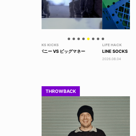
LIFE HACK
LI
 ビッグマネー
LINE SOCKS
15
2026.08.04
202
THROWBACK