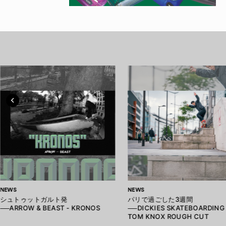
NEWS
NEWS
シュトゥットガルト発
パリで過ごした3週間
──ARROW & BEAST - KRONOS
──DICKIES SKATEBOARDING 
TOM KNOX ROUGH CUT