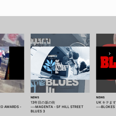
NEWS
NEWS
13年目の坂の街
UK キテま
EO AWARDS -
──MAGENTA - SF HILL STREET
──BLOKES 
BLUES 3