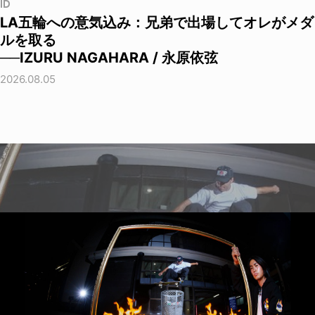
ID
LA五輪への意気込み：兄弟で出場してオレがメダ
ルを取る
──IZURU NAGAHARA / 永原依弦
2026.08.05