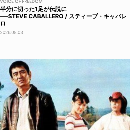
VOICE OF FREEDOM
半分に切った1足が伝説に
──STEVE CABALLERO / スティーブ・キャバレ
ロ
2026.08.03