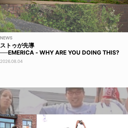
NEWS
ストゥが先導
──EMERICA - WHY ARE YOU DOING THIS?
2026.08.04