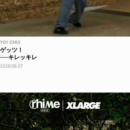
YO! CHUI
ゲッツ！
──キレッキレ
2026.08.07