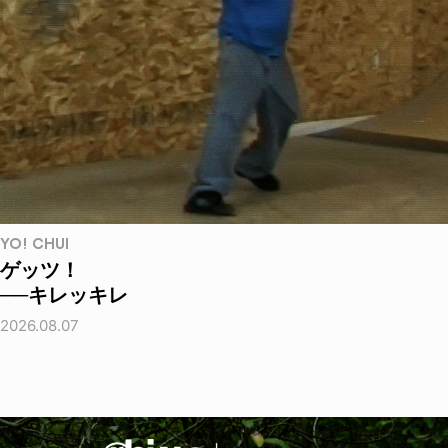
YO! CHUI
ゲッツ！
──キレッキレ
2026.08.07