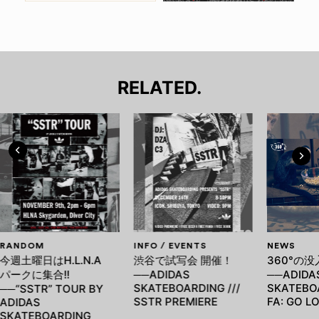
RELATED.
RANDOM
INFO / EVENTS
NEWS
今週土曜日はH.L.N.A
渋谷で試写会 開催！
360°の
パークに集合!!
──ADIDAS
──ADIDA
SKATEBOARDING ///
SKATEBOA
──“SSTR” TOUR BY
SSTR PREMIERE
FA: GO L
ADIDAS
SKATEBOARDING