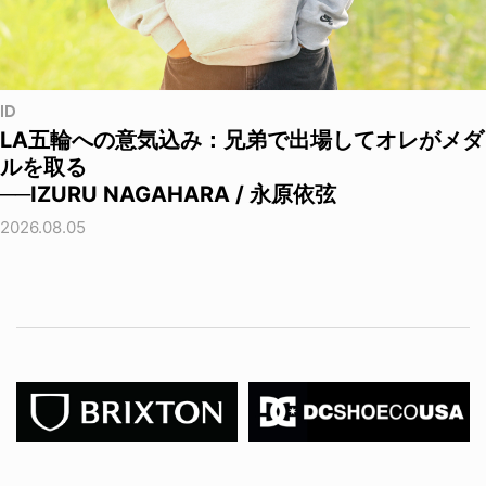
ID
LA五輪への意気込み：兄弟で出場してオレがメダ
ルを取る
──IZURU NAGAHARA / 永原依弦
2026.08.05