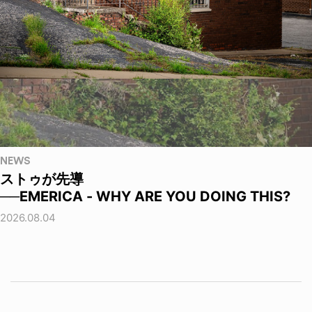
NEWS
ストゥが先導
──EMERICA - WHY ARE YOU DOING THIS?
2026.08.04