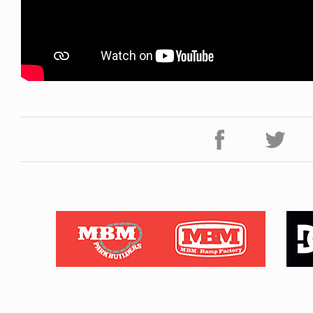
FE HACK
NEWS
0 WALLET
HAGEBA BOYS 2026
6.07.28
2026.07.31