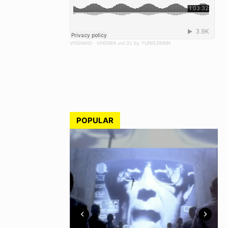
VHSMAG
·
VHSMIX vol.31 by YUNGJINNN
POPULAR