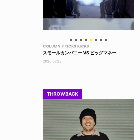
LIFE HACK
LI
 ビッグマネー
LINE SOCKS
15
2026.08.04
202
THROWBACK