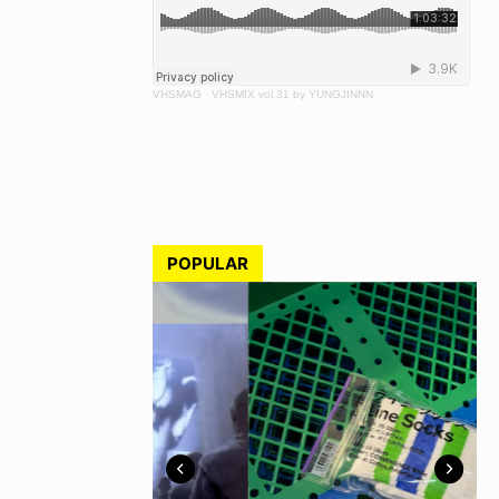
VHSMAG
·
VHSMIX vol.31 by YUNGJINNN
POPULAR