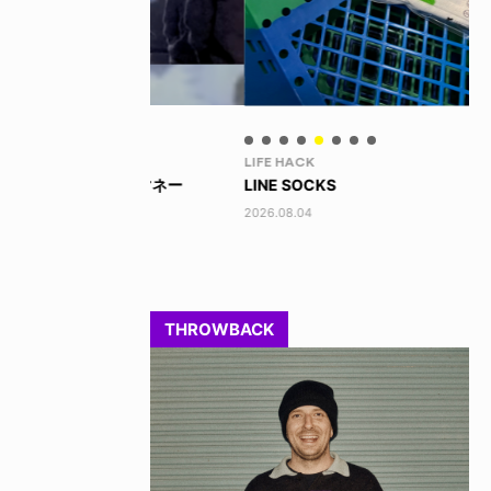
LIFE HACK
LI
 ビッグマネー
LINE SOCKS
15
2026.08.04
202
THROWBACK