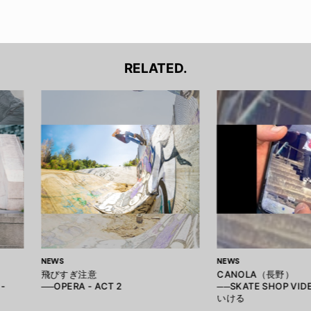
RELATED.
NEWS
NEWS
飛びすぎ注意
CANOLA（長野）
-
──OPERA - ACT 2
──SKATE SHOP VID
いける