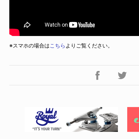
※スマホの場合は
こちら
よりご覧ください。
FE HACK
NEWS
0 WALLET
HAGEBA BOYS 2026
6.07.28
2026.07.31