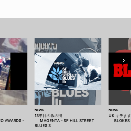
NEWS
NEWS
13年目の坂の街
UK キテま
EO AWARDS -
──MAGENTA - SF HILL STREET
──BLOKES 
BLUES 3