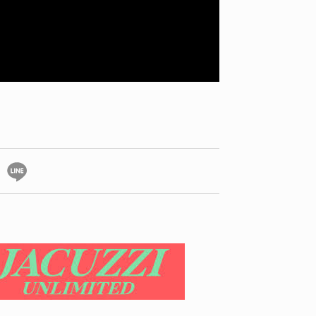
YO! CHUI
VOICE
あの時のあの写真
KAYA
2026.07.31
2026.07