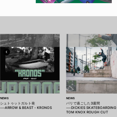
NEWS
NEWS
シュトゥットガルト発
パリで過ごした3週間
──ARROW & BEAST - KRONOS
──DICKIES SKATEBOARDING 
TOM KNOX ROUGH CUT