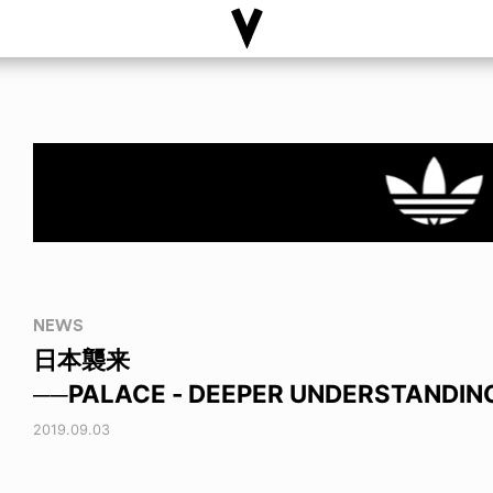
NEWS
日本襲来
──PALACE - DEEPER UNDERSTANDIN
2019.09.03