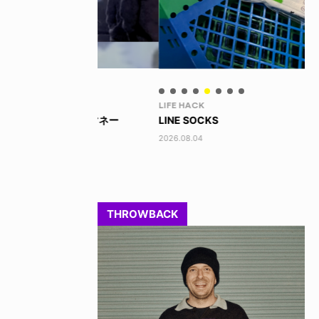
LIFE HACK
LI
 ビッグマネー
LINE SOCKS
15
2026.08.04
202
THROWBACK