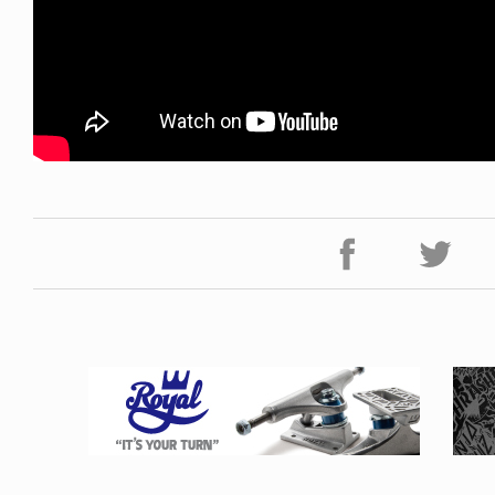
FE HACK
NEWS
0 WALLET
HAGEBA BOYS 2026
6.07.28
2026.07.31