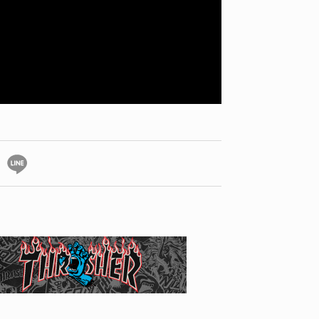
YO! CHUI
VOICE
あの時のあの写真
KAYA
2026.07.31
2026.07