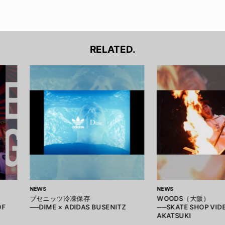
RELATED.
NEWS
NEWS
ブセニッツ冷凍保存
WOODS（大阪）
OF
──DIME × ADIDAS BUSENITZ
──SKATE SHOP VID
AKATSUKI