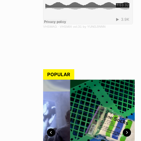
VHSMAG
·
VHSMIX vol.31 by YUNGJINNN
POPULAR