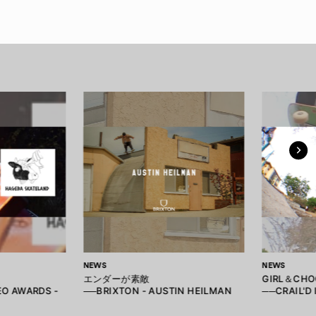
NEWS
NEWS
エンダーが素敵
GIRL＆CH
EO AWARDS -
──BRIXTON - AUSTIN HEILMAN
──CRAIL'D 