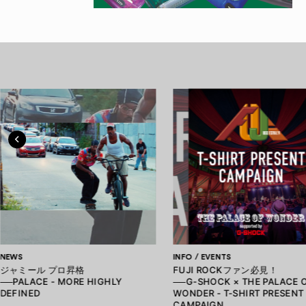
NEWS
INFO / EVENTS
ジャミール プロ昇格
FUJI ROCKファン必見！
──PALACE - MORE HIGHLY
──G-SHOCK × THE PALACE 
DEFINED
WONDER - T-SHIRT PRESENT
CAMPAIGN