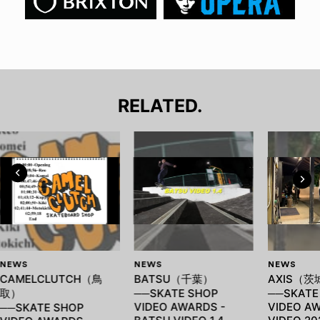
RELATED.
NEWS
NEWS
NEWS
CAMELCLUTCH（鳥
BATSU（千葉）
AXIS（茨
取）
──SKATE SHOP
──SKATE
VIDEO AWARDS -
VIDEO AW
──SKATE SHOP