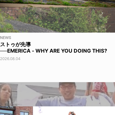
NEWS
ストゥが先導
──EMERICA - WHY ARE YOU DOING THIS?
2026.08.04