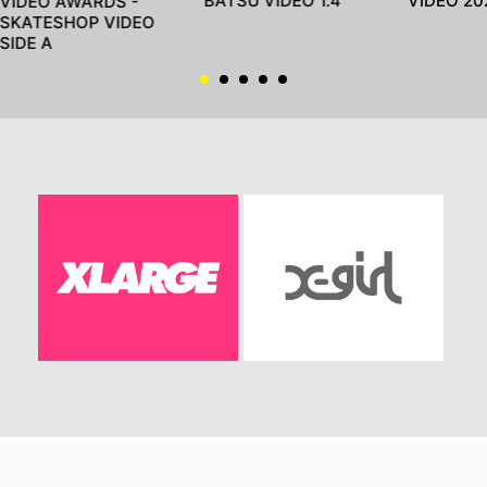
BATSU VIDEO 1.4
VIDEO 20
VIDEO AWARDS -
SKATESHOP VIDEO
SIDE A