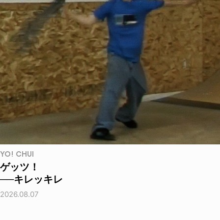
YO! CHUI
ゲッツ！
──キレッキレ
2026.08.07