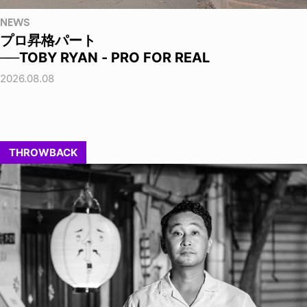
NEWS
プロ昇格パート
──TOBY RYAN - PRO FOR REAL
2026.08.08
THROWBACK