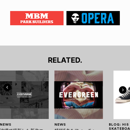
RELATED.
NEWS
NEWS
BLOG: HI5
SKATEBOA