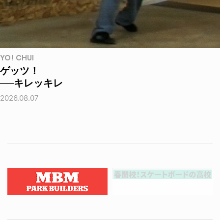
YO! CHUI
ゲッツ！
──キレッキレ
2026.08.07