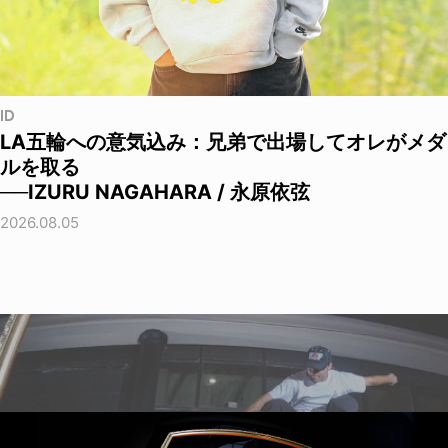
ID
LA五輪への意気込み：兄弟で出場してオレがメダ
ルを取る
──IZURU NAGAHARA / 永原依弦
2026.08.05