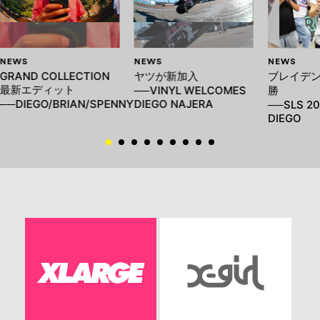
NEWS
NEWS
NEWS
GRAND COLLECTION
ヤツが新加入
ブレイデ
最新エディット
──VINYL WELCOMES
勝
──DIEGO/BRIAN/SPENNY
DIEGO NAJERA
──SLS 20
DIEGO