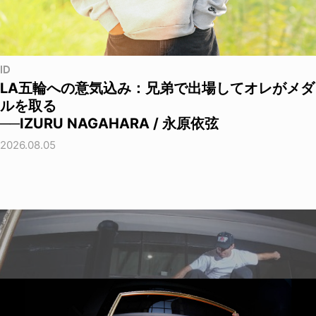
ID
LA五輪への意気込み：兄弟で出場してオレがメダ
ルを取る
──IZURU NAGAHARA / 永原依弦
2026.08.05