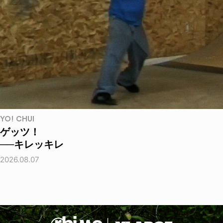
YO! CHUI
ゲッツ！
──キレッキレ
2026.08.07