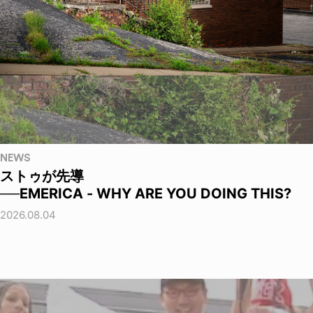
NEWS
ストゥが先導
──EMERICA - WHY ARE YOU DOING THIS?
2026.08.04