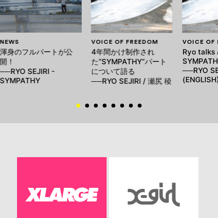
NEWS
VOICE OF FREEDOM
VOICE OF
渾身のフルパートが公
4年間かけ制作され
Ryo talks
SYMPATH
開！
た“SYMPATHY”パート
──RYO SE
──RYO SEJIRI -
について語る
(ENGLISH
SYMPATHY
──RYO SEJIRI / 瀬尻 稜