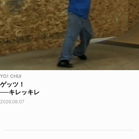
YO! CHUI
ゲッツ！
──キレッキレ
2026.08.07