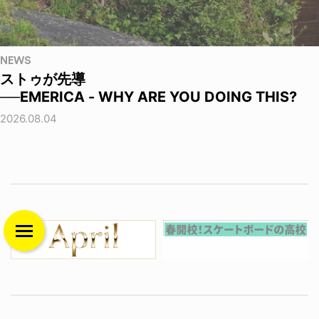
NEWS
ストゥが先導
──EMERICA - WHY ARE YOU DOING THIS?
2026.08.04