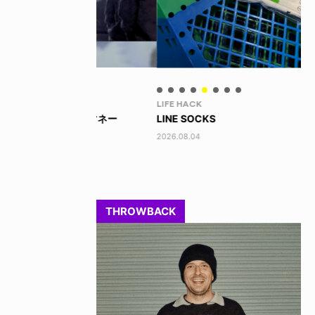
LIFE HACK
LI
 ビッグマネー
LINE SOCKS
15
2026.08.04
202
THROWBACK