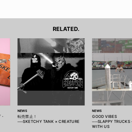
RELATED.
NEWS
NEWS
ブ・
転売禁止！
GOOD VIBES
──SKETCHY TANK × CREATURE
──SLAPPY TRUCKS 
WITH US