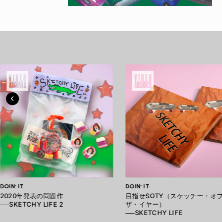
DOIN' IT
DOIN' IT
2020年発表の問題作
目指せSOTY（スケッチー・オ
──SKETCHY LIFE 2
ザ・イヤー）
──SKETCHY LIFE