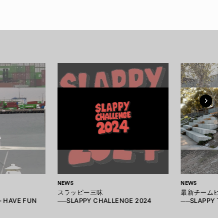
NEWS
NEWS
スラッピー三昧
最新チーム
- HAVE FUN
──SLAPPY CHALLENGE 2024
──SLAPPY 