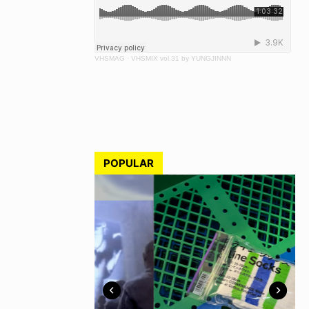
VHSMAG
·
VHSMIX vol.31 by YUNGJINNN
POPULAR