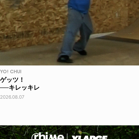
YO! CHUI
ゲッツ！
──キレッキレ
2026.08.07