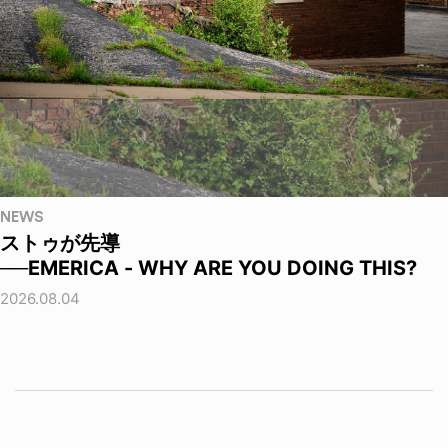
NEWS
ストゥが先導
──EMERICA - WHY ARE YOU DOING THIS?
2026.08.04