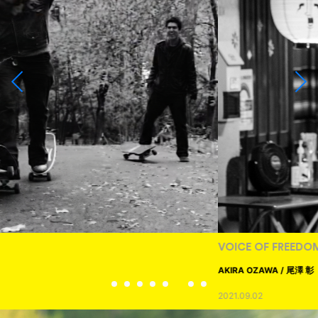
VOICE OF FREEDOM
AKIRA OZAWA / 尾澤 彰
2021.09.02