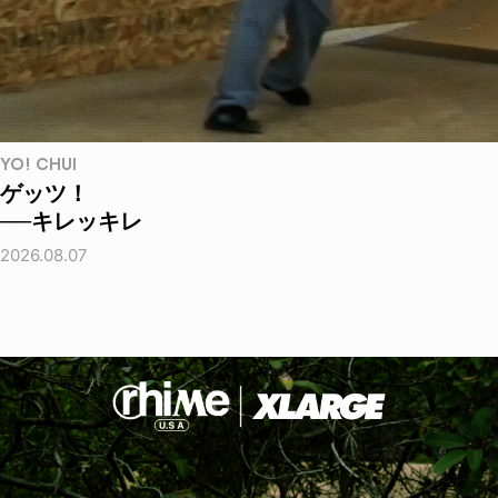
YO! CHUI
ゲッツ！
──キレッキレ
2026.08.07