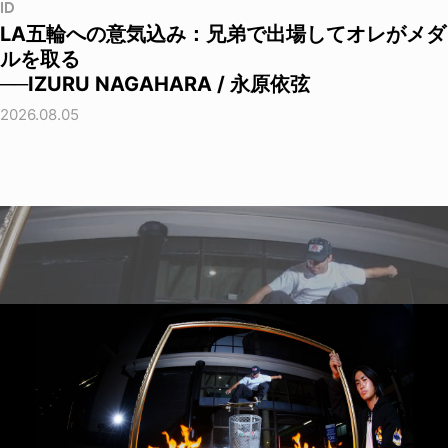
ID
LA五輪への意気込み：兄弟で出場してオレがメダ
ルを取る
──IZURU NAGAHARA / 永原依弦
2026.08.05