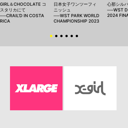
GIRL＆CHOCOLATE コ
日本女子ワンツーフィ
心那シル
スタリカにて
ニッシュ
──WST D
2024 FIN
──CRAIL'D IN COSTA
──WST PARK WORLD
RICA
CHAMPIONSHIP 2023