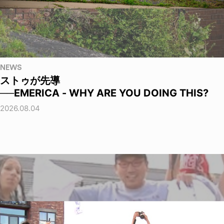
NEWS
ストゥが先導
──EMERICA - WHY ARE YOU DOING THIS?
2026.08.04