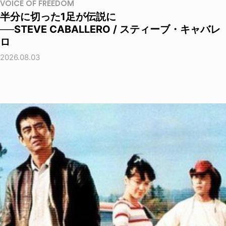
VOICE OF FREEDOM
半分に切った1足が伝説に
──STEVE CABALLERO / スティーブ・キャバレ
ロ
2026.08.03