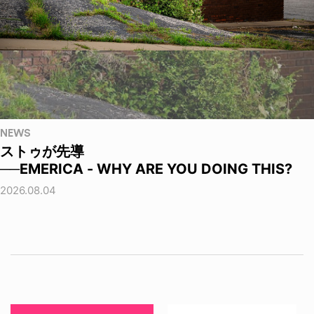
NEWS
ストゥが先導
──EMERICA - WHY ARE YOU DOING THIS?
2026.08.04