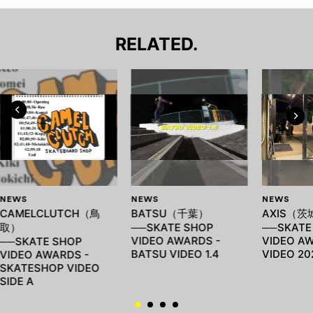
RELATED.
NEWS
NEWS
NEWS
CAMELCLUTCH（鳥
BATSU（千葉）
AXIS（茨
取）
──SKATE SHOP
──SKATE
VIDEO AWARDS -
VIDEO AW
──SKATE SHOP
BATSU VIDEO 1.4
VIDEO 20
VIDEO AWARDS -
SKATESHOP VIDEO
SIDE A