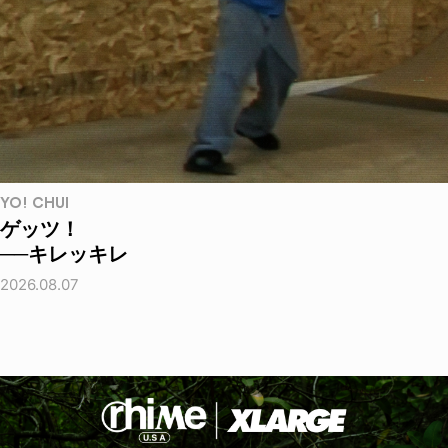
YO! CHUI
ゲッツ！
──キレッキレ
2026.08.07