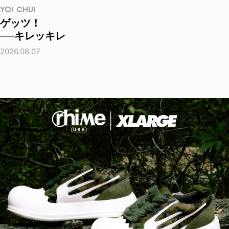
YO! CHUI
ゲッツ！
──キレッキレ
2026.08.07