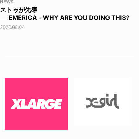
NEWS
ストゥが先導
──EMERICA - WHY ARE YOU DOING THIS?
2026.08.04