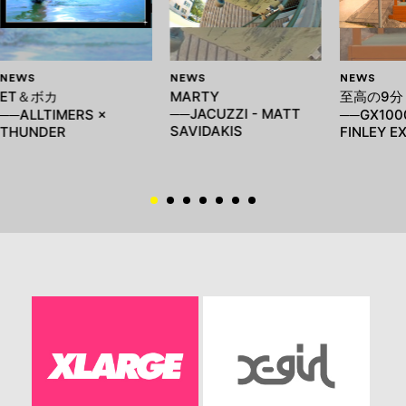
NEWS
NEWS
NEWS
ET＆ボカ
MARTY
至高の9分
──JACUZZI - MATT
──ALLTIMERS ×
──GX1000
SAVIDAKIS
THUNDER
FINLEY E