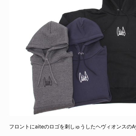
ICE OF FREEDOM
VOICE OF FREEDOM
IRA OZAWA / 尾澤 彰
TONY ALVA (ENGLISH)
2026.08.07
1.09.02
フロントにaiteのロゴを刺しゅうしたヘヴィオンスのAye 