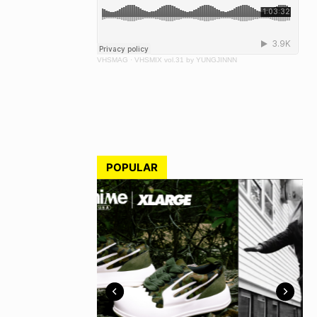
VHSMAG
·
VHSMIX vol.31 by YUNGJINNN
POPULAR