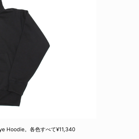
ID
VOICE
IZURU NAGAHARA / 永原依弦
TONY
2026.08.05
2026.08
Hoodie。各色すべて¥11,340