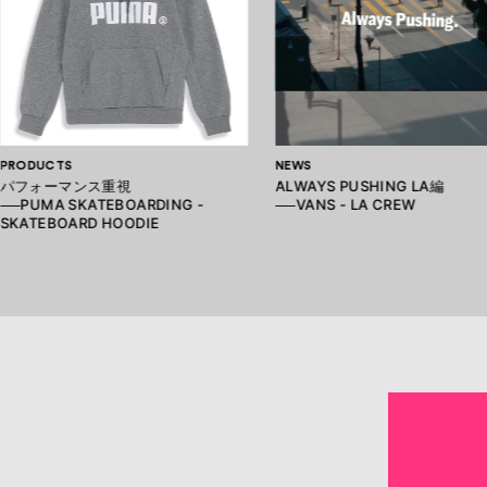
PRODUCTS
NEWS
パフォーマンス重視
ALWAYS PUSHING LA編
──PUMA SKATEBOARDING -
──VANS - LA CREW
SKATEBOARD HOODIE