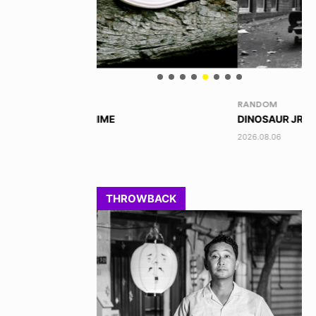
RANDOM
VO
DINOSAUR JR.
AK
2026.08.06
202
THROWBACK