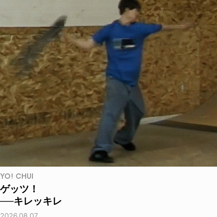
YO! CHUI
ゲッツ！
──キレッキレ
2026.08.07