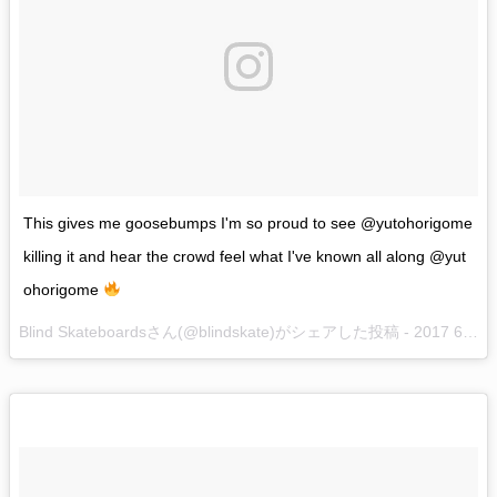
This gives me goosebumps I'm so proud to see @yutohorigome
killing it and hear the crowd feel what I've known all along @yut
ohorigome
Blind Skateboardsさん(@blindskate)がシェアした投稿 -
2017 6月 25 2:03午後 PDT