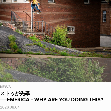
NEWS
ストゥが先導
──EMERICA - WHY ARE YOU DOING THIS?
2026.08.04