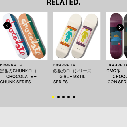
RELATED.
PRODUCTS
PRODUCTS
PRODUCT
定番のCHUNKロゴ
鉄板のロゴシリーズ
CMG作
──CHOCOLATE –
──GIRL – 93TIL
──CHOCO
CHUNK SERIES
SERIES
ICON SER