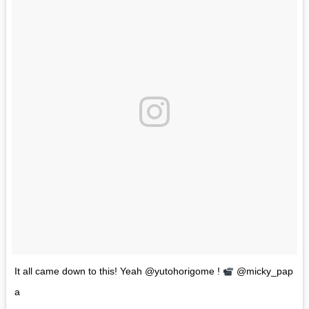
It all came down to this! Yeah @yutohorigome !
@micky_pap
a