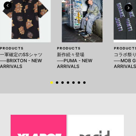
PRODUCTS
PRODUCTS
PRODUCT
一軍確定のSSシャツ
新作続々登場
コラボ祭
──BRIXTON - NEW
──PUMA - NEW
──MOB GR
ARRIVALS
ARRIVALS
ARRIVAL