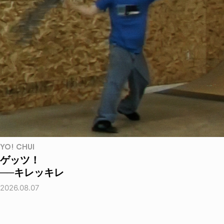
YO! CHUI
ゲッツ！
──キレッキレ
2026.08.07