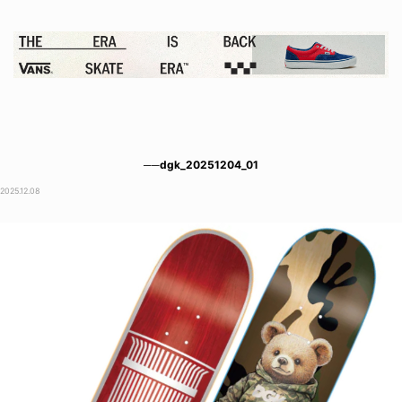
──dgk_20251204_01
2025.12.08