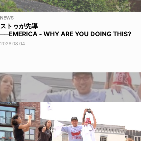
NEWS
ストゥが先導
──EMERICA - WHY ARE YOU DOING THIS?
2026.08.04