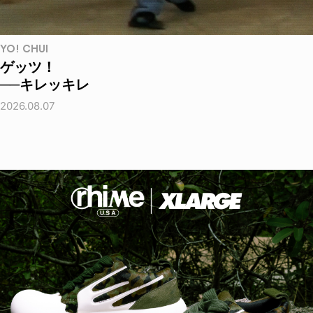
YO! CHUI
ゲッツ！
──キレッキレ
2026.08.07