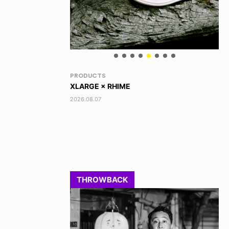
VOICE OF FREEDOM
RA
TONY ALVA (ENGLISH)
DI
2026.08.07
202
THROWBACK