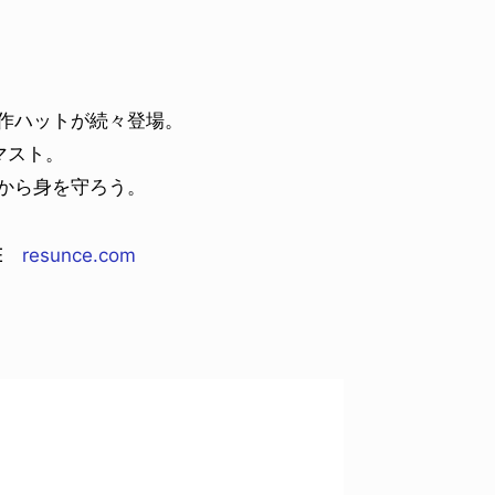
新作ハットが続々登場。
マスト。
をから身を守ろう。
CE
resunce.com