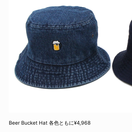
NDOM
VOICE OF FREEDOM
NOSAUR JR.
AKIRA OZAWA / 尾澤 彰
6.08.06
2021.09.02
Beer Bucket Hat 各色ともに¥4,968