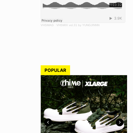
VHSMAG
·
VHSMIX vol.31 by YUNGJINNN
POPULAR