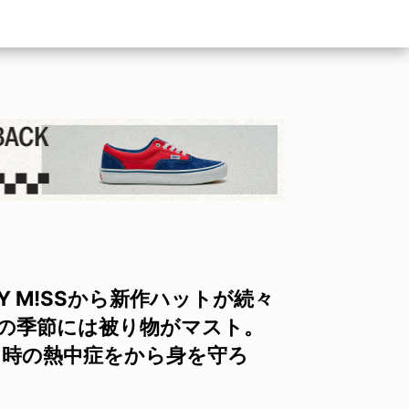
 M!SSから新作ハットが続々
らの季節には被り物がマスト。
ート時の熱中症をから身を守ろ