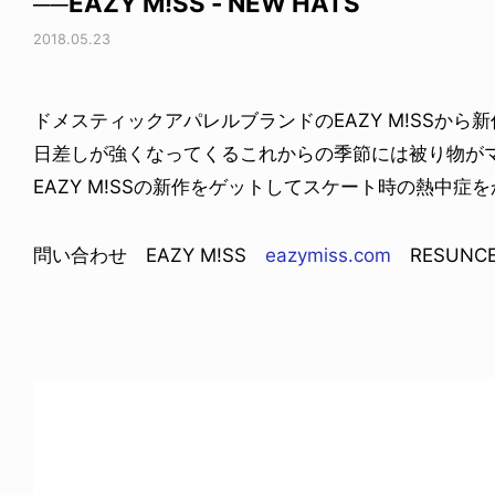
──EAZY M!SS - NEW HATS
2018.05.23
ドメスティックアパレルブランドのEAZY M!SSから
日差しが強くなってくるこれからの季節には被り物が
EAZY M!SSの新作をゲットしてスケート時の熱中症
問い合わせ EAZY M!SS
eazymiss.com
RESUN