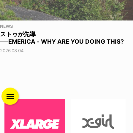
NEWS
ストゥが先導
──EMERICA - WHY ARE YOU DOING THIS?
2026.08.04