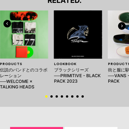
RELATED.
PRODUCTS
LOOKBOOK
PRODUCT
伝説のバンドとのコラボ
ブラックシリーズ
街と服に馴
レーション
──PRIMITIVE - BLACK
──VANS 
PACK 2023
PACK
──WELCOME ×
TALKING HEADS