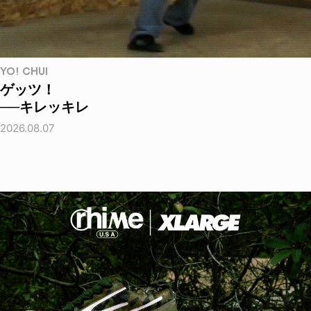
YO! CHUI
ゲッツ！
──キレッキレ
2026.08.07