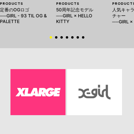
PRODUCTS
PRODUCTS
PRODUCT
定番のOGロゴ
50周年記念モデル
人気キャ
──GIRL - 93 TIL OG &
──GIRL × HELLO
チャー
PALETTE
KITTY
──GIRL ×