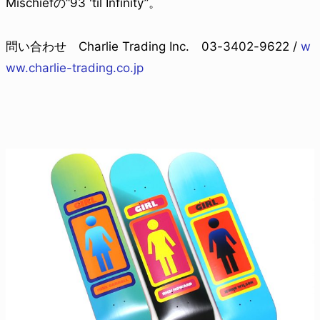
Mischiefの“93 'til Infinity”。
問い合わせ Charlie Trading Inc. 03-3402-9622 /
w
ww.charlie-trading.co.jp