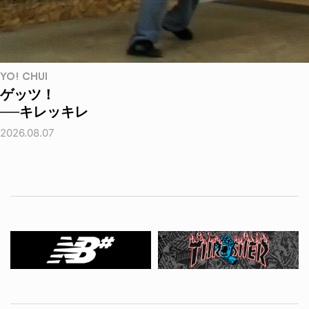
YO! CHUI
ゲッツ！
──キレッキレ
2026.08.07