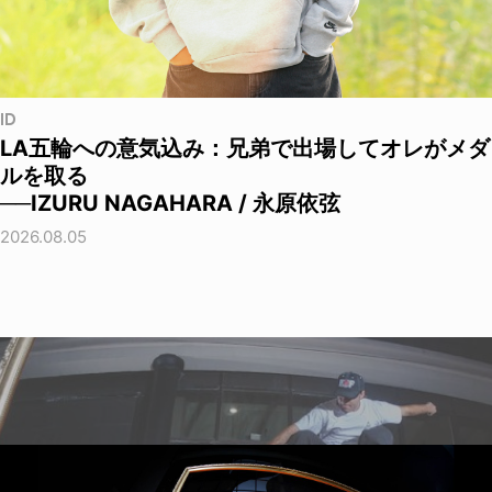
ID
LA五輪への意気込み：兄弟で出場してオレがメダ
ルを取る
──IZURU NAGAHARA / 永原依弦
2026.08.05