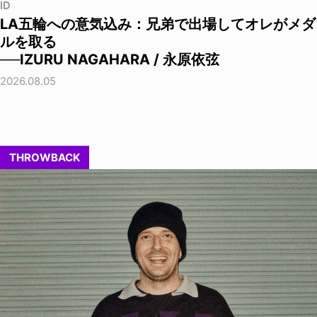
ID
LA五輪への意気込み：兄弟で出場してオレがメダ
ルを取る
──IZURU NAGAHARA / 永原依弦
2026.08.05
THROWBACK