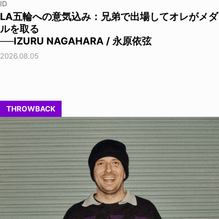
ID
LA五輪への意気込み：兄弟で出場してオレがメダ
ルを取る
──IZURU NAGAHARA / 永原依弦
2026.08.05
THROWBACK