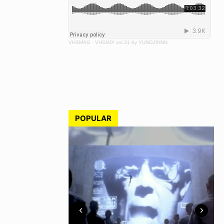
VHSMAG
·
VHSMIX vol.31 by YUNGJINNN
POPULAR