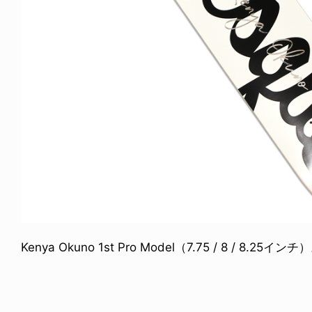
FE HACK
NEWS
NE SOCKS
HAGEBA BOYS 2026
6.08.04
2026.07.31
Kenya Okuno 1st Pro Model（7.75 / 8 / 8.25インチ