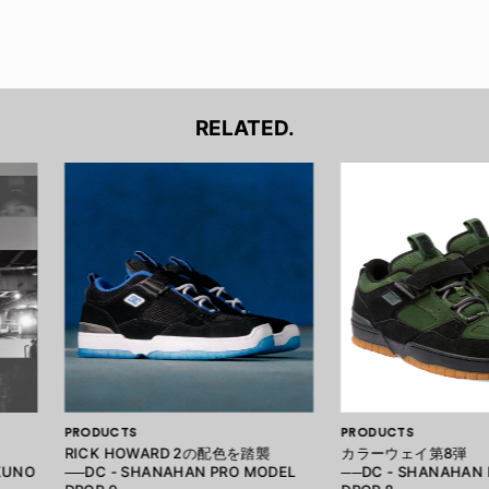
RELATED.
PRODUCTS
PRODUCTS
RICK HOWARD 2の配色を踏襲
カラーウェイ第8弾
OKUNO
──DC - SHANAHAN PRO MODEL
──DC - SHANAHAN