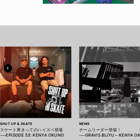
SHUT UP & SKATE
NEWS
スケート界きってのハイスペ登場
チームリーダー登場！
──EPISODE 53: KENYA OKUNO
──GRAVIS BIJYU – KENYA 