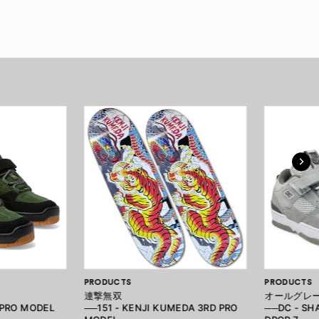
PRODUCTS
PRODUCTS
連撃無双
オールグレ
 PRO MODEL
──151 - KENJI KUMEDA 3RD PRO
──DC - SH