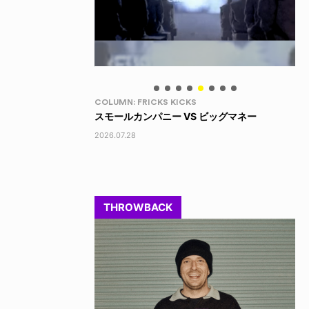
LIFE HACK
LI
 ビッグマネー
150 WALLET
LI
2026.07.28
202
THROWBACK