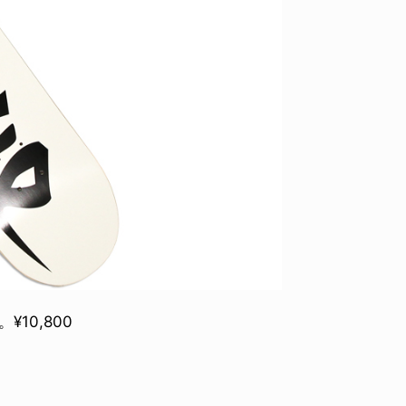
YO! CHUI
VOICE
あの時のあの写真
KAYA
2026.07.31
2026.07
）。¥10,800