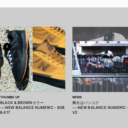
THUMBS UP
NEWS
BLACK & BROWNカラー
舞台はバンコク
──NEW BALANCE NUMERIC - 808
──NEW BALANCE NUMERIC -
& 417
V2