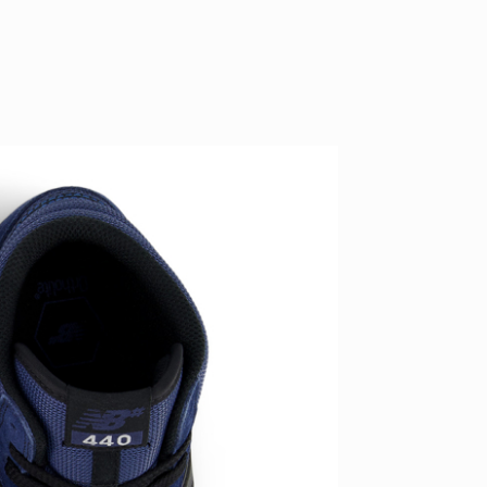
ID
VOICE
IZURU NAGAHARA / 永原依弦
TONY
2026.08.05
2026.08