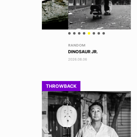
RANDOM
VO
DINOSAUR JR.
TO
2026.08.06
202
THROWBACK