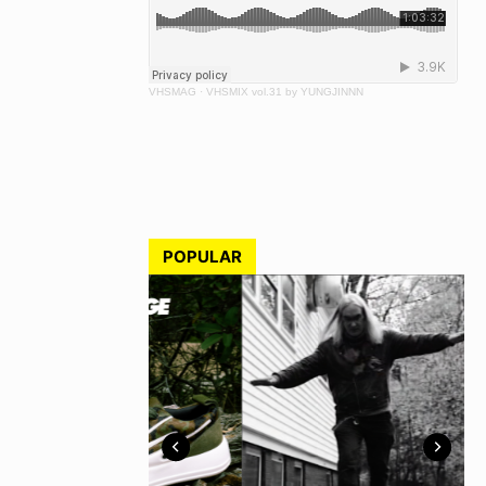
VHSMAG
·
VHSMIX vol.31 by YUNGJINNN
POPULAR