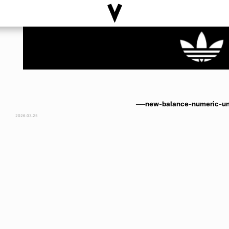
──new-balance-numeric-u
2026.03.25