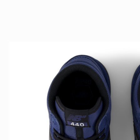
ICE OF FREEDOM
VOICE OF FREEDOM
NY ALVA (ENGLISH)
AKIRA OZAWA / 尾澤 彰
6.08.07
2021.09.02