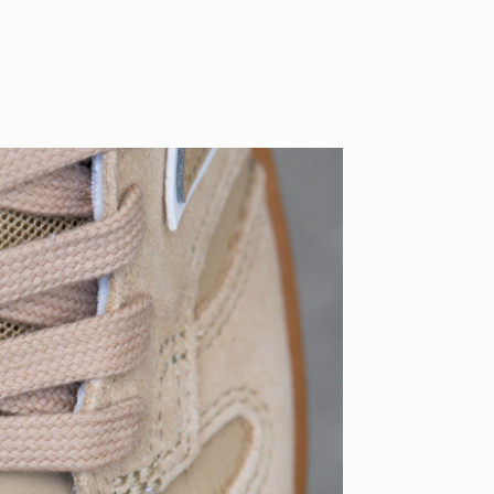
ID
VOICE
IZURU NAGAHARA / 永原依弦
TONY
2026.08.05
2026.08