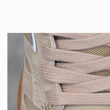
ICE OF FREEDOM
RANDOM
IRA OZAWA / 尾澤 彰
DINOSAUR JR.
2026.08.06
1.09.02