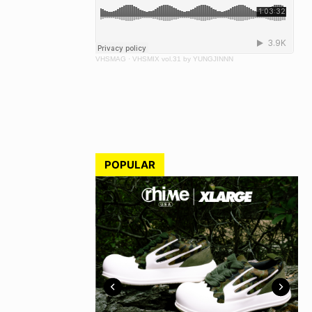
VHSMAG
·
VHSMIX vol.31 by YUNGJINNN
POPULAR