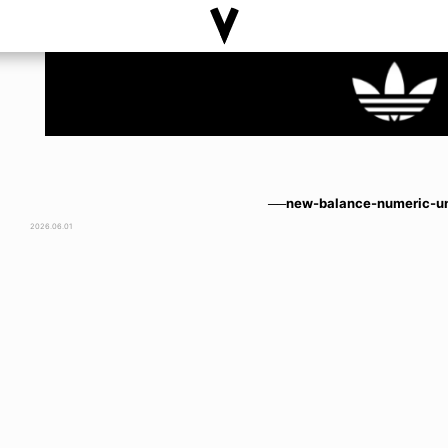
──new-balance-numeric-u
2026.06.01