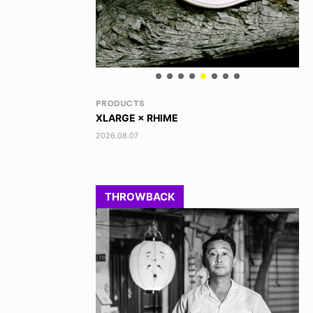
NEWS
VO
TOBY RYAN - PRO FOR REAL
AK
2026.08.08
202
THROWBACK