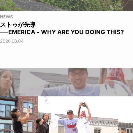
NEWS
ストゥが先導
──EMERICA - WHY ARE YOU DOING THIS?
2026.08.04