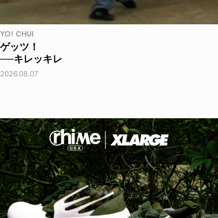
YO! CHUI
ゲッツ！
──キレッキレ
2026.08.07