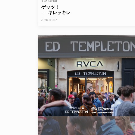
YO! CHUI
ゲッツ！
──キレッキレ
2026.08.07