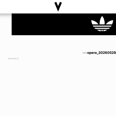
──opera_20260529
2026.06.01