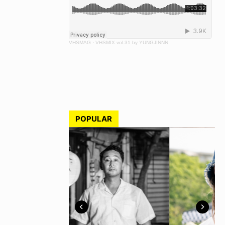
VHSMAG
·
VHSMIX vol.31 by YUNGJINNN
POPULAR