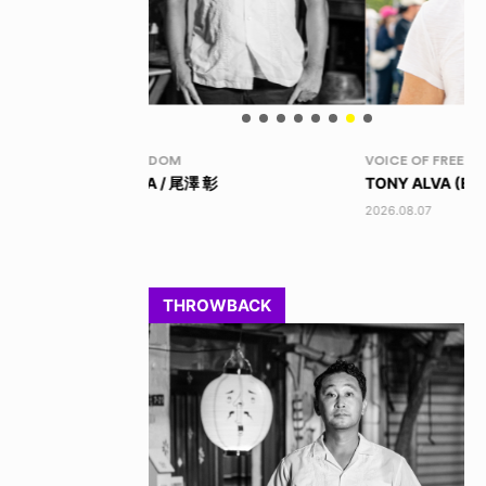
VOICE OF FREEDOM
ID
彰
TONY ALVA (ENGLISH)
IZ
2026.08.07
202
THROWBACK