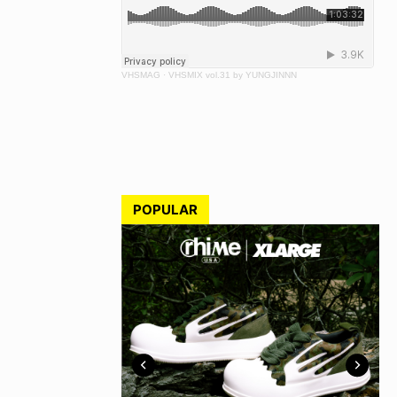
VHSMAG
·
VHSMIX vol.31 by YUNGJINNN
POPULAR