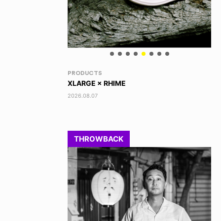
RANDOM
VO
DINOSAUR JR.
AK
2026.08.06
202
THROWBACK