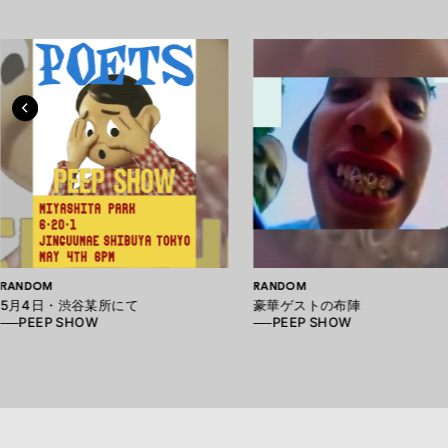
RANDOM
RANDOM
5月4日・渋谷某所にて
豪華ゲストの布陣
──PEEP SHOW
──PEEP SHOW