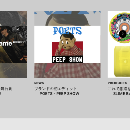
NEWS
PRODUCTS
の舞台裏
ブランドの初エディット
これで悪路
E
──POETS - PEEP SHOW
──SLIME B