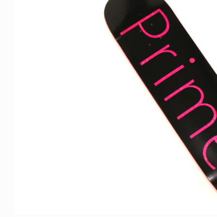
ICE OF FREEDOM
VOICE OF FREEDOM
IRA OZAWA / 尾澤 彰
TONY ALVA (ENGLISH)
2026.08.07
1.09.02