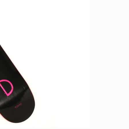
ID
VOICE
IZURU NAGAHARA / 永原依弦
TONY
2026.08.05
2026.08