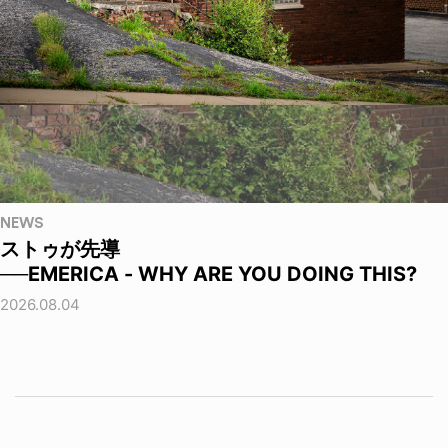
NEWS
ストゥが先導
──EMERICA - WHY ARE YOU DOING THIS?
2026.08.04