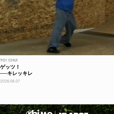
YO! CHUI
ゲッツ！
──キレッキレ
2026.08.07