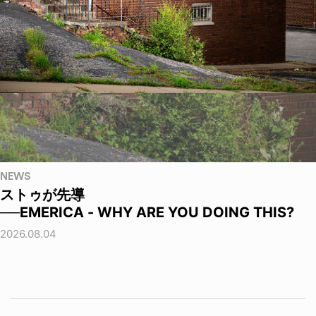
NEWS
ストゥが先導
──EMERICA - WHY ARE YOU DOING THIS?
2026.08.04