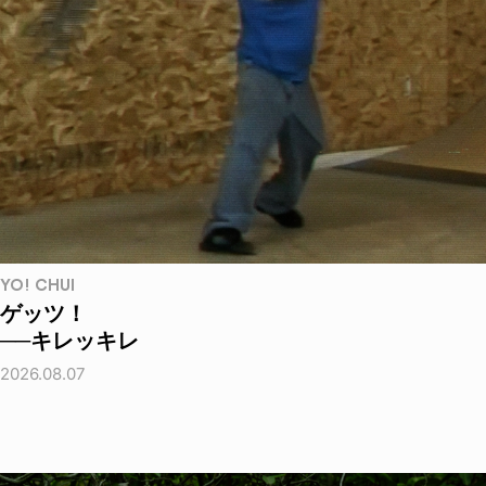
YO! CHUI
ゲッツ！
──キレッキレ
2026.08.07