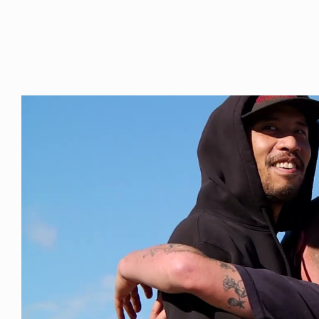
ICE OF FREEDOM
VOICE OF FREEDOM
NY ALVA (ENGLISH)
AKIRA OZAWA / 尾澤 彰
6.08.07
2021.09.02