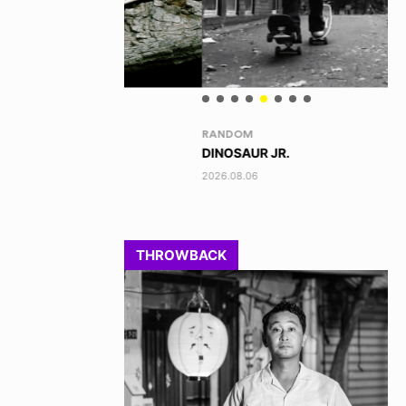
RANDOM
VO
DINOSAUR JR.
TO
2026.08.06
202
THROWBACK