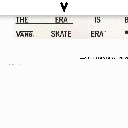
──SCI-FI FANTASY - NE
2026.07.06