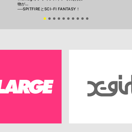
物が…
──SPITFIREとSCI-FI FANTASY！