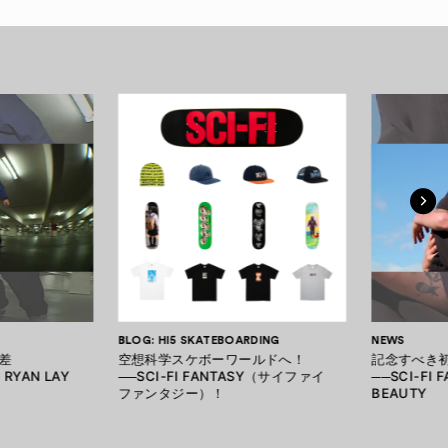
BLOG: HI5 SKATEBOARDING
NEWS
差
空想科学スケボーワールドへ！
記念すべき
- RYAN LAY
──SCI-FI FANTASY（サイファイ
──SCI-FI 
ファンタジー）！
BEAUTY