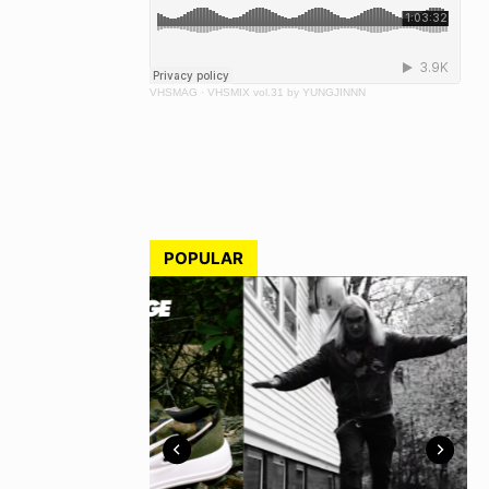
VHSMAG
·
VHSMIX vol.31 by YUNGJINNN
POPULAR