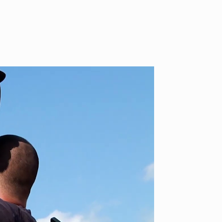
ID
VOICE
IZURU NAGAHARA / 永原依弦
TONY
2026.08.05
2026.08