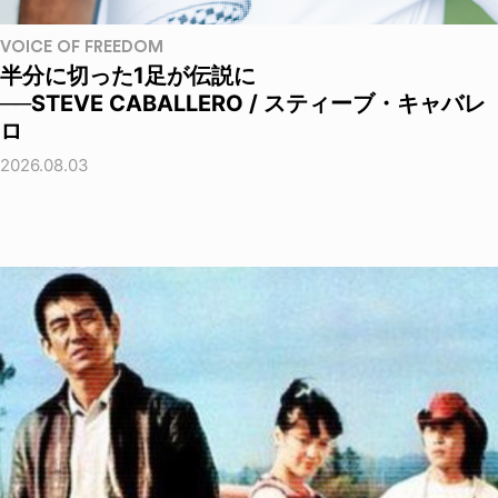
VOICE OF FREEDOM
半分に切った1足が伝説に
──STEVE CABALLERO / スティーブ・キャバレ
ロ
2026.08.03