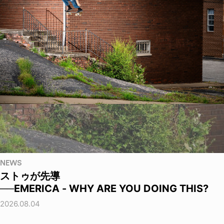
NEWS
ストゥが先導
──EMERICA - WHY ARE YOU DOING THIS?
2026.08.04