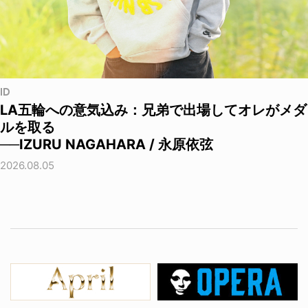
ID
LA五輪への意気込み：兄弟で出場してオレがメダ
ルを取る
──IZURU NAGAHARA / 永原依弦
2026.08.05