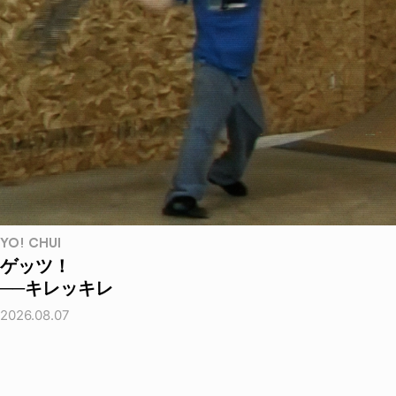
YO! CHUI
ゲッツ！
──キレッキレ
2026.08.07