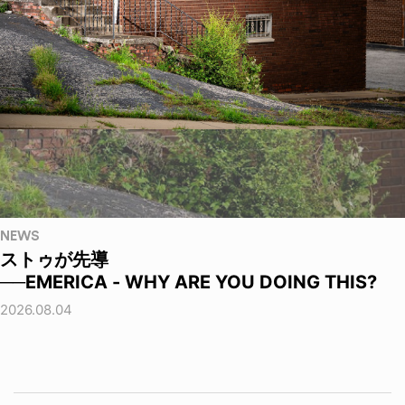
NEWS
ストゥが先導
──EMERICA - WHY ARE YOU DOING THIS?
2026.08.04