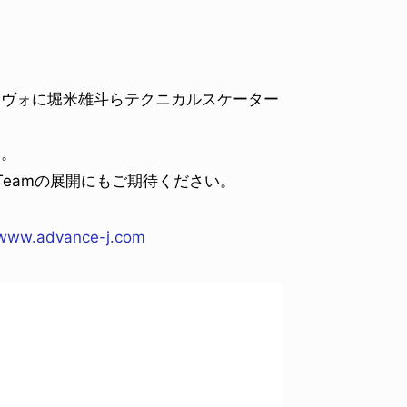
タヴォに堀米雄斗らテクニカルスケーター
実。
n Teamの展開にもご期待ください。
www.advance-j.com