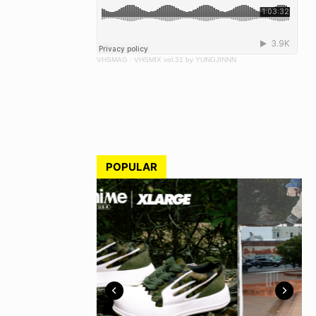
VHSMAG
·
VHSMIX vol.31 by YUNGJINNN
POPULAR