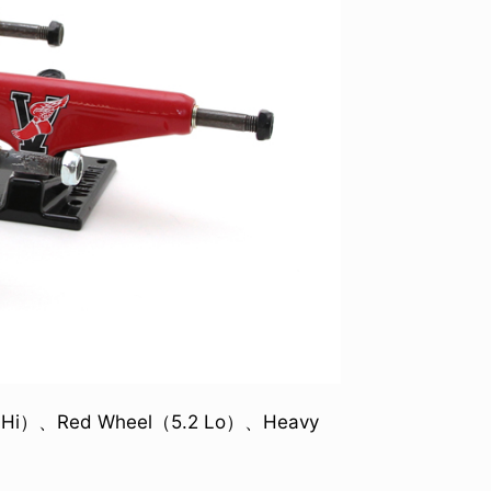
ID
VOICE
IZURU NAGAHARA / 永原依弦
TONY
2026.08.05
2026.08
 Hi）、Red Wheel（5.2 Lo）、Heavy