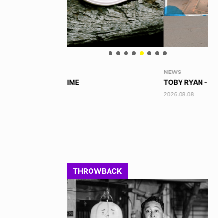
NEWS
VO
TOBY RYAN - PRO FOR REAL
AK
2026.08.08
202
THROWBACK