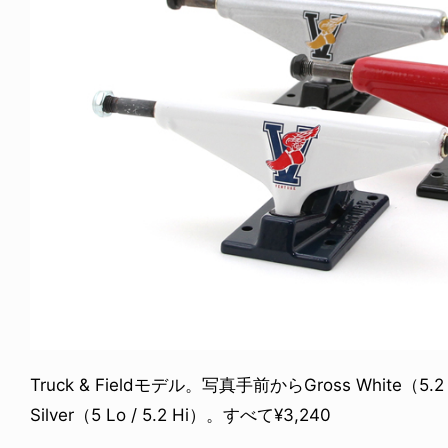
ICE OF FREEDOM
RANDOM
IRA OZAWA / 尾澤 彰
DINOSAUR JR.
2026.08.06
1.09.02
Truck & Fieldモデル。写真手前からGross White（5.2
Silver（5 Lo / 5.2 Hi）。すべて¥3,240